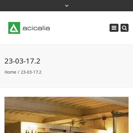
×
Lunes - Jueves: 9 a 18 | Viernes: 8 a 14
Toggle
acicalia@acicalia.com
navigatio
91 638 34 61
23-03-17.2
Home
23-03-17.2