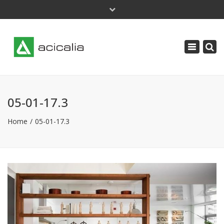
×
Lunes - Jueves: 9 a 18 | Viernes: 8 a 14
Toggle
acicalia@acicalia.com
navigatio
91 638 34 61
05-01-17.3
Home
05-01-17.3