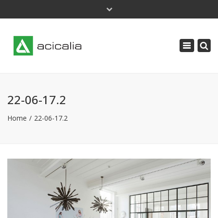
×
Lunes - Jueves: 9 a 18 | Viernes: 8 a 14
Toggle
acicalia@acicalia.com
navigatio
91 638 34 61
22-06-17.2
Home
22-06-17.2