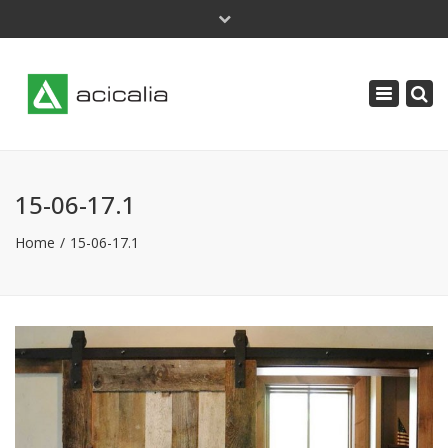
×
Lunes - Jueves: 9 a 18 | Viernes: 8 a 14
Toggle
acicalia@acicalia.com
navigatio
91 638 34 61
15-06-17.1
Home
15-06-17.1