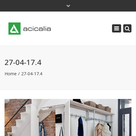
×
Lunes - Jueves: 9 a 18 | Viernes: 8 a 14
Toggle
acicalia@acicalia.com
navigatio
91 638 34 61
27-04-17.4
Home
27-04-17.4