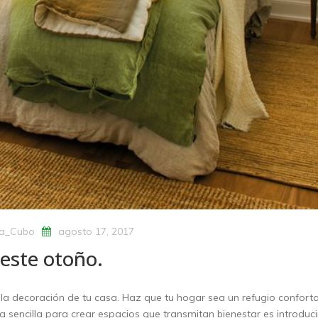
a_Cubo
agosto 17, 2017
 este otoño.
a decoración de tu casa. Haz que tu hogar sea un refugio confort
a sencilla para crear espacios que transmitan bienestar es introduci