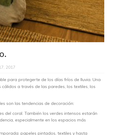
o.
17, 2017
e para protegerte de los días fríos de lluvia. Una
álidos a través de las paredes, los textiles, los
les son las tendencias de decoración:
es del coral. También los verdes intensos estarán
ndencia, especialmente en los espacios más
mporada: papeles pintados, textiles y hasta