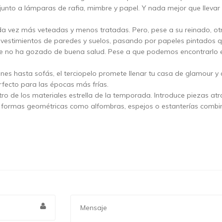
nto a lámparas de rafia, mimbre y papel. Y nada mejor que llevar l
a vez más veteadas y menos tratadas. Pero, pese a su reinado, otro
estimientos de paredes y suelos, pasando por papeles pintados que
 no ha gozado de buena salud. Pese a que podemos encontrarlo en 
ines hasta sofás, el terciopelo promete llenar tu casa de glamour y
rfecto para las épocas más frías.
tro de los materiales estrella de la temporada. Introduce piezas atra
formas geométricas como alfombras, espejos o estanterías combi