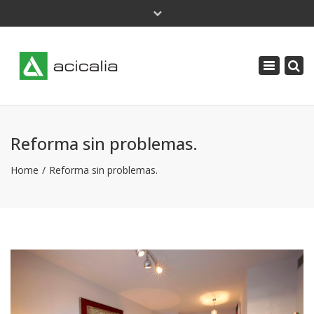
×
Lunes - Jueves: 9 a 18 | Viernes: 8 a 14
Toggle
acicalia@acicalia.com
navigatio
91 638 34 61
Reforma sin problemas.
Home
Reforma sin problemas.