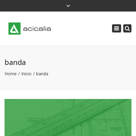
×
Lunes - Jueves: 9 a 18 | Viernes: 8 a 14
Toggle
acicalia@acicalia.com
navigatio
91 638 34 61
banda
Home
Inicio
banda